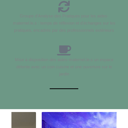
Groupe d'Analyse des Pratiques pour les aides-
maternel.le.s : temps de réflexion et d'échanges sur les
pratiques, encadrés par des professionnels extérieurs
Mise à disposition des aides-maternel.le.s un espace
détente avec un coin cuisine et une ouverture sur le
jardin